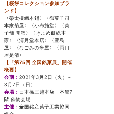
【桜餅コレクション参加ブラ
ンド】
〈榮太樓總本鋪〉〈御菓子司
本家菊屋〉〈小布施堂〉〈菓
子舗 間瀬〉〈きよめ餅総本
家〉〈清月堂本店〉〈豊島
屋〉〈なごみの米屋〉〈両口
屋是清〉
【「第75回 全国銘菓展」開催
概要】
会期：
2021年3月2日（火）～
3月7日（日）
会場：
日本橋三越本店 本館7
階 催物会場
主催：
全国銘産菓子工業協同