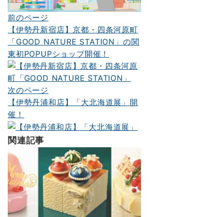
前のページ
投
【伊勢丹新宿店】京都・四条河原町
稿
「GOOD NATURE STATION」の関
ナ
東初POPUPショップ開催！
ビ
ゲ
次のページ
ー
【伊勢丹浦和店】「大北海道展」開
催！
シ
ョ
関連記事
ン