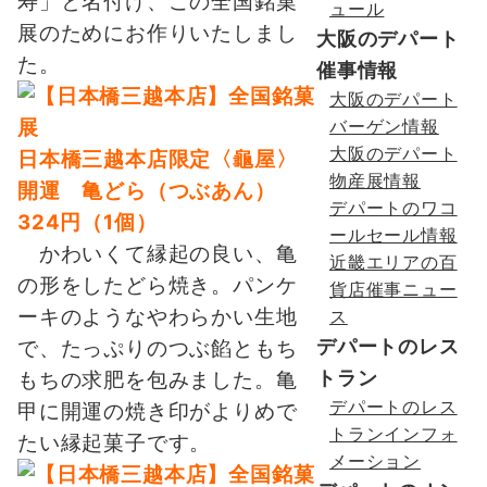
寿」と名付け、この全国銘菓
ュール
展のためにお作りいたしまし
大阪のデパート
た。
催事情報
大阪のデパート
バーゲン情報
大阪のデパート
日本橋三越本店限定
〈龜屋〉
物産展情報
開運 亀どら（つぶあん）
デパートのワコ
324円（1個）
ールセール情報
かわいくて縁起の良い、亀
近畿エリアの百
の形をしたどら焼き。パンケ
貨店催事ニュー
ーキのようなやわらかい生地
ス
デパートのレス
で、たっぷりのつぶ餡ともち
トラン
もちの求肥を包みました。亀
デパートのレス
甲に開運の焼き印がよりめで
トランインフォ
たい縁起菓子です。
メーション