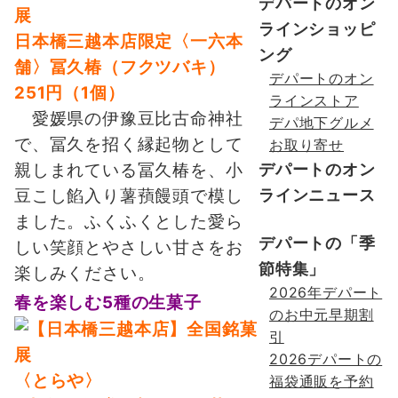
デパートのオン
ラインショッピ
日本橋三越本店限定
〈一六本
ング
舗〉冨久椿（フクツバキ）
デパートのオン
251円（1個）
ラインストア
愛媛県の伊豫豆比古命神社
デパ地下グルメ
で、冨久を招く縁起物として
お取り寄せ
デパートのオン
親しまれている冨久椿を、小
ラインニュース
豆こし餡入り薯蕷饅頭で模し
ました。ふくふくとした愛ら
デパートの「季
しい笑顔とやさしい甘さをお
節特集」
楽しみください。
2026年デパート
春を楽しむ5種の生菓子
のお中元早期割
引
2026デパートの
〈とらや〉
福袋通販を予約