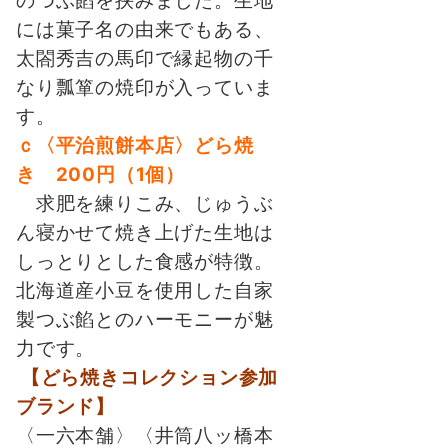
のつぶ餡を挟みました。生地
には菓子名の由来でもある、
太閤秀吉の馬印で縁起物の千
なり瓢箪の焼印が入っていま
す。
ｃ〈平治煎餅本店〉どら焼
き 200円（1個）
求肥を練りこみ、じゅうぶ
ん寝かせて焼き上げた生地は
しっとりとした食感が特徴。
北海道産小豆を使用した自家
製つぶ餡とのハーモニーが魅
力です。
【どら焼きコレクション参加
ブランド】
〈一六本舗〉〈井筒八ッ橋本