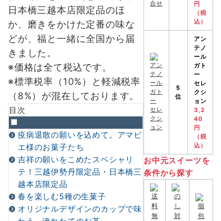
円
日本橋三越本店限定品のほ
（税
込）
か、磨きをかけた定番の味な
どが、福と一緒に全国から届
アン
テノ
きました。
ール
※価格は全て税込です。
ガト
ー
※標準税率（10%）と軽減税率
セレ
5
クシ
（8%）が混在しております。
位
ョン
目次
3,2
40
円
疫病退散の願いを込めて。アマビ
（税
エ様のお菓子たち
込）
吉祥の願いをこめたスペシャリ
お中元スイーツを
テ！三越伊勢丹限定品・日本橋三
条件から探す
越本店限定品
春を楽しむ5種の生菓子
オリジナルデザインのカップで味