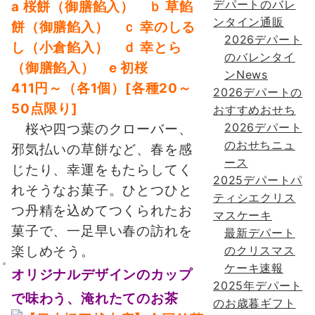
デパートのバレ
a 桜餅（御膳餡入） ｂ 草餡
ンタイン通販
餅（御膳餡入） ｃ 幸のしる
2026デパート
し（小倉餡入） ｄ 幸とら
のバレンタイ
（御膳餡入） e 初桜
ンNews
411円～（各1個）[各種20～
2026デパートの
50点限り]
おすすめおせち
2026デパート
桜や四つ葉のクローバー、
のおせちニュ
邪気払いの草餅など、春を感
ース
じたり、幸運をもたらしてく
2025デパートパ
れそうなお菓子。ひとつひと
ティシエクリス
つ丹精を込めてつくられたお
マスケーキ
菓子で、一足早い春の訪れを
最新デパート
楽しめそう。
のクリスマス
ケーキ速報
オリジナルデザインのカップ
2025年デパート
で味わう、淹れたてのお茶
のお歳暮ギフト