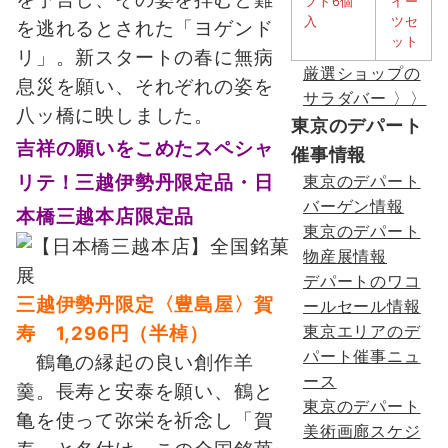
を逃れるとされた「ヨゲンド
リ」。新スタートの春に無病
厳選ショップの
息災を願い、それぞれの姿を
サラダバー 〉〉
八ッ橋に映しました。
東京のデパート
吉祥の願いをこめたスペシャ
催事情報
リテ！三越伊勢丹限定品・日
東京のデパート
バーゲン情報
本橋三越本店限定品
東京のデパート
物産展情報
デパートのワコ
三越伊勢丹限定
〈豊島屋〉賀
ールセール情報
東京エリアのデ
寿 1,296円（半棹）
パート催事ニュ
鶴亀の縁起の良い創作羊
ース
羹。長寿と安泰を願い、鶴と
東京のデパート
亀を使って弥栄を祈念し「賀
美術画廊スケジ