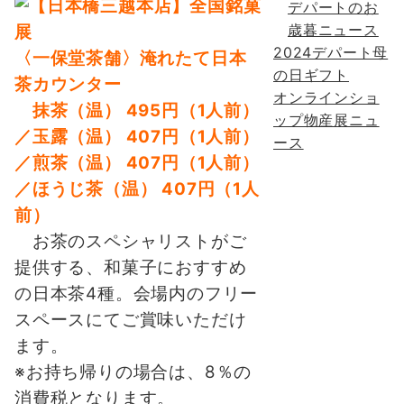
デパートのお
歳暮ニュース
2024デパート母
〈一保堂茶舗〉淹れたて日本
の日ギフト
茶カウンター
オンラインショ
抹茶（温） 495円（1人前）
ップ物産展ニュ
／玉露（温） 407円（1人前）
ース
／煎茶（温） 407円（1人前）
／
ほうじ茶（温） 407円（1人
前）
お茶のスペシャリストがご
提供する、和菓子におすすめ
の日本茶4種。会場内のフリー
スペースにてご賞味いただけ
ます。
※お持ち帰りの場合は、8％の
消費税となります。