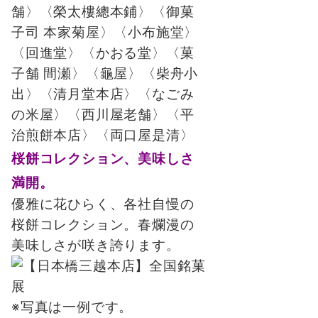
舗〉〈榮太樓總本鋪〉〈御菓
子司 本家菊屋〉〈小布施堂〉
〈回進堂〉〈かおる堂〉〈菓
子舗 間瀬〉〈龜屋〉〈柴舟小
出〉〈清月堂本店〉〈なごみ
の米屋〉〈西川屋老舗〉〈平
治煎餅本店〉〈両口屋是清〉
桜餅コレクション、美味しさ
満開。
優雅に花ひらく、各社自慢の
桜餅コレクション。春爛漫の
美味しさが咲き誇ります。
※写真は一例です。