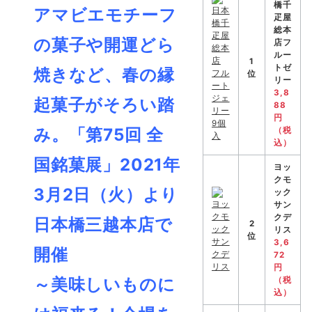
橋千
アマビエモチーフ
疋屋
総本
の菓子や開運どら
店フ
ルー
1
トゼ
焼きなど、春の縁
位
リー
3,8
起菓子がそろい踏
88
円
み。「第75回 全
（税
込）
国銘菓展」2021年
ヨッ
クモ
3月2日（火）より
ック
サン
クデ
日本橋三越本店で
2
リス
位
3,6
開催
72
円
～美味しいものに
（税
込）