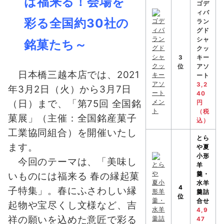
は福来る！会場を
ゴデ
ィバ
彩る全国約30社の
ラン
グド
シャ
銘菓たち～
クッ
3
キー
位
アソ
日本橋三越本店では、2021
ート
3,2
年3月2日（火）から3月7日
40
（日）まで、「第75回 全国銘
円
（税
菓展」（主催：全国銘産菓子
込）
工業協同組合）を開催いたし
とら
ます。
や
夏
小形
今回のテーマは、「美味し
羊
いものには福来る 春の縁起菓
羹・
水羊
4
子特集」。春にふさわしい縁
羹詰
位
合せ
起物や宝尽くし文様など、吉
4,9
祥の願いを込めた意匠で彩る
47