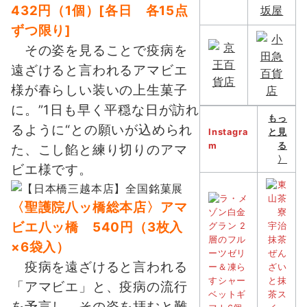
432円（1個）[各日 各15点
ずつ限り]
その姿を見ることで疫病を
遠ざけると言われるアマビエ
様が春らしい装いの上生菓子
に。”1日も早く平穏な日が訪れ
もっ
るように“との願いが込められ
Instagra
と見
m
る
た、こし餡と練り切りのアマ
〉
ビエ様です。
〈聖護院八ッ橋総本店〉アマ
ビエ八ッ橋 540円（3枚入
×6袋入）
疫病を遠ざけると言われる
「アマビエ」と、疫病の流行
を予言し、その姿を拝むと難