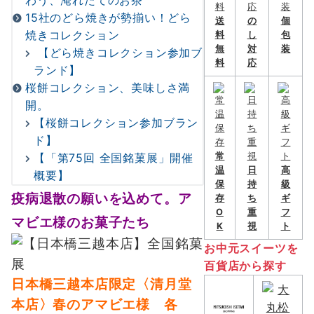
わう、淹れたてのお茶
15社のどら焼きが勢揃い！どら
送
の
個
焼きコレクション
料
し
包
無
対
装
【どら焼きコレクション参加ブ
料
応
ランド】
桜餅コレクション、美味しさ満
開。
【桜餅コレクション参加ブラン
ド】
【「第75回 全国銘菓展」開催
常
温
日
高
概要】
保
持
級
疫病退散の願いを込めて。ア
存
ち
ギ
O
重
フ
マビエ様のお菓子たち
K
視
ト
お中元スイーツを
百貨店から探す
日本橋三越本店限定
〈清月堂
本店〉春のアマビエ様 各