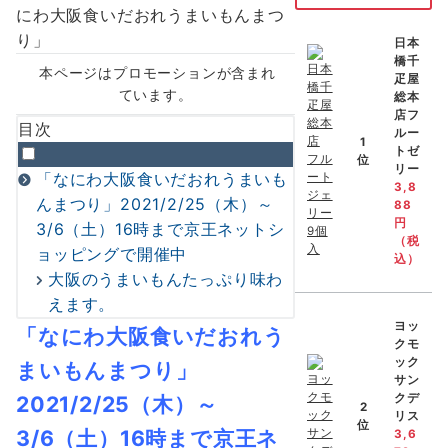
日本
橋千
本ページはプロモーションが含まれ
疋屋
ています。
総本
店フ
目次
ルー
1
トゼ
位
リー
「なにわ大阪食いだおれうまいも
3,8
んまつり」2021/2/25（木）～
88
円
3/6（土）16時まで京王ネットシ
（税
ョッピングで開催中
込）
大阪のうまいもんたっぷり味わ
えます。
ヨッ
「なにわ大阪食いだおれう
クモ
ック
まいもんまつり
」
サン
クデ
2021/2/25（
木）
～
2
リス
位
3/6（土）16時まで京王ネ
3,6