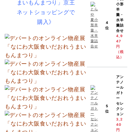
まいもんまつり」京王
小形
羊
ネットショッピングで
羹・
水羊
購入》
4
羹詰
位
合せ
4,9
47
円
（税
込）
アン
テノ
ール
ガト
ー
セレ
5
クシ
位
ョン
3,2
40
円