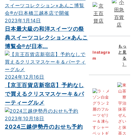
2023年1月14日
日本最大級の和洋スイーツの祭
典スイーツコレクション×あんこ
博覧会®が日本...
もっ
Instagra
と見
m
る
〉
2024年12月16日
【京王百貨店新宿店】予約なし
で買えるクリスマスケーキ＆パ
ーティーグルメ
2023年10月18日
2024三越伊勢丹のおせち予約