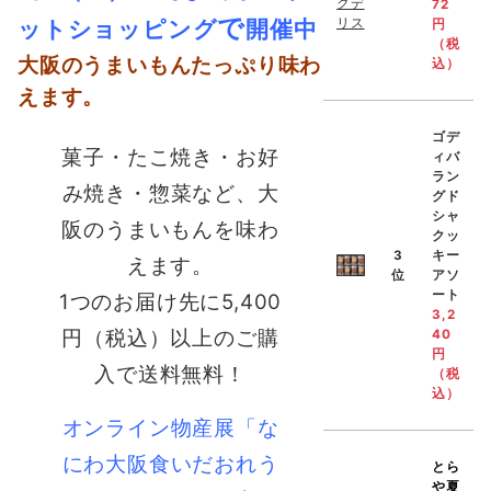
72
で
ットショッピング
開催中
円
（税
大阪のうまいもんたっぷり味わ
込）
えます。
ゴデ
菓子・たこ焼き・お好
ィバ
ラン
み焼き・惣菜など、大
グド
シャ
阪のうまいもんを味わ
クッ
3
キー
えます。
位
アソ
ート
1つのお届け先に5,400
3,2
円（税込）以上のご購
40
円
入で送料無料！
（税
込）
オンライン物産展「な
にわ大阪食いだおれう
とら
や
夏