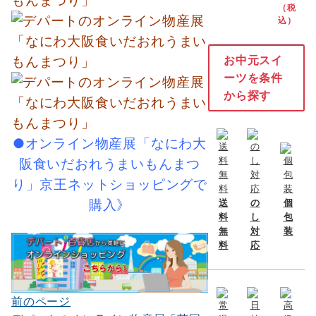
（税
込）
お中元スイ
ーツを条件
から探す
●オンライン物産展「なにわ大
阪食いだおれうまいもんまつ
り」京王ネットショッピングで
購入》
送
の
個
料
し
包
無
対
装
料
応
前のページ
投