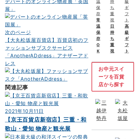
デパートのオンライン物産展「英国
稿
展」
ナ
常
ビ
温
日
高
次のページ
保
持
級
ゲ
存
ち
ギ
【大丸松坂屋百貨店】百貨店初のフ
O
重
フ
ー
ァッションサブスクサービス
K
視
ト
「AnotherADdress」アナザーアド
シ
レス
ョ
お中元スイ
ーツを百貨
ン
店から探す
関連記事
2021年10月11日
【京王百貨店新宿店】三重・和
歌山・愛知 物産と観光展