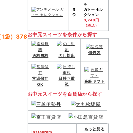
ル
5
ガトー セレ
位
クション
3,240円
（税込）
お中元スイーツを条件から探す
1袋）378
個包装
送料無料
のし対応
常温保存
日持ち重
高級ギフト
OK
視
お中元スイーツを百貨店から探す
もっと見る
Instagram