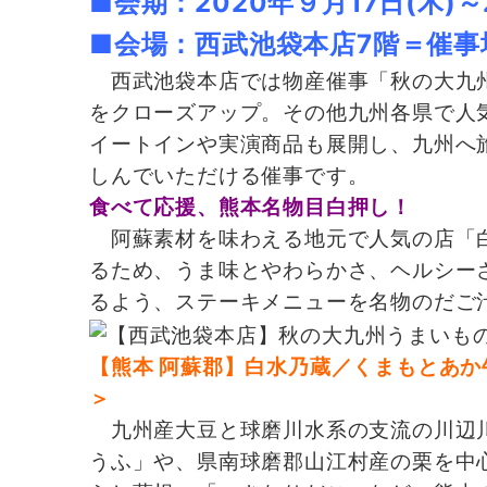
■会期：2020年９月17日(木)
■会場：西武池袋本店7階＝催事
西武池袋本店では物産催事「秋の大九州
をクローズアップ。その他九州各県で人
イートインや実演商品も展開し、九州へ
しんでいただける催事です。
食べて応援、熊本名物目白押し！
阿蘇素材を味わえる地元で人気の店「白
るため、うま味とやわらかさ、ヘルシー
るよう、ステーキメニューを名物のだご
【熊本 阿蘇郡】白水乃蔵／くまもとあか牛
＞
九州産大豆と球磨川水系の支流の川辺川
うふ」や、県南球磨郡山江村産の栗を中