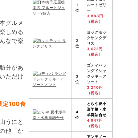
1
ルートゼリ
位
ー
3,888円
（税込）
本グルメ
楽しめる
ヨックモッ
クサンクデ
んなで楽
2
リス
位
3,672円
（税込）
ゴディバラ
肪分があ
ングドシャ
いただけ
3
クッキーア
位
ソート
3,240円
（税込）
定100食
とらや
夏小
形羊羹・水
4
羊羹詰合せ
位
山うにと
4,947円
（税込）
の他「か
アンテノー