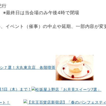
紀行
月）※最終日は当会場のみ午後4時で閉場
め、イベント（催事）の中止や延期、一部内容が変
オシ７選！大丸東京店 各階喫茶
月1日（木）まで！