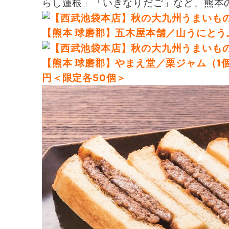
らし蓮根」「いきなりだご」など、熊本の
【熊本 球磨郡】五木屋本舗／山うにとうふ（
【熊本 球磨郡】やまえ堂／栗ジャム（1個）
円＜限定各50個＞