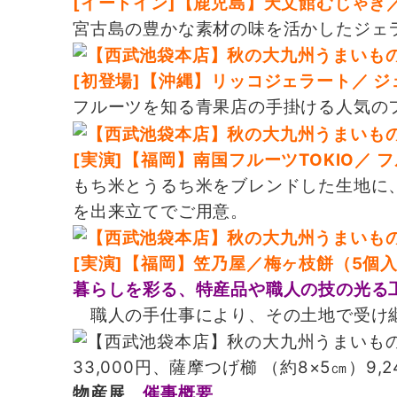
[イートイン]【鹿児島】天文館むじゃき／
宮古島の豊かな素材の味を活かしたジェ
[初登場]【沖縄】リッコジェラート／ 
フルーツを知る青果店の手掛ける人気の
[実演]【福岡】南国フルーツTOKIO／ 
もち米とうるち米をブレンドした生地に
を出来立てでご用意。
[実演]【福岡】笠乃屋／梅ヶ枝餅（5個入）
暮らしを彩る、特産品や職人の技の光る
職人の手仕事により、その土地で受け
33,000円、薩摩つげ櫛 （約8×5㎝）9,2
物産展
催事概要