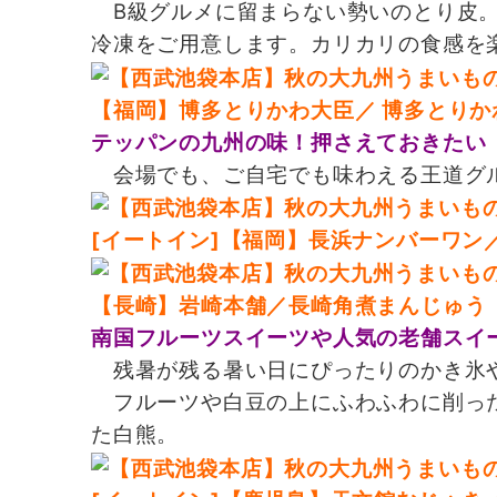
B級グルメに留まらない勢いのとり皮。
冷凍をご用意します。カリカリの食感を
【福岡】博多とりかわ大臣／ 博多とりかわ
テッパンの九州の味！押さえておきたい
会場でも、ご自宅でも味わえる王道グ
[イートイン]【福岡】長浜ナンバーワン／長
【長崎】岩崎本舗／長崎角煮まんじゅう （
南国フルーツスイーツや人気の老舗スイ
残暑が残る暑い日にぴったりのかき氷
フルーツや白豆の上にふわふわに削った
た白熊。