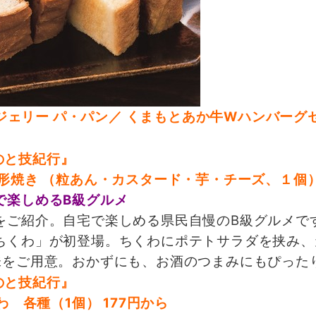
ンジェリー パ・パン／ くまもとあか牛Wハンバーグ
形焼き （粒あん・カスタード・芋・チーズ、１個）
で楽しめるB級グルメ
ご紹介。自宅で楽しめる県民自慢のB級グルメで
くわ」が初登場。ちくわにポテトサラダを挟み、
味をご用意。おかずにも、お酒のつまみにもぴった
 各種（1個） 177円から