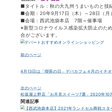
■タイトル：秋の大九州うまいものと技
■会期：20年9月17日（木）～28日（
■会場：西武池袋本店 7階＝催事場
※新型コロナウイルス感染拡大防止のた
合がございます。
前のページ
投
稿
4月13日は「喫茶の日」デパカフェ４月のイチ
ナ
ビ
次のページ
ゲ
松坂屋上野店「お月見スイーツ7選」2020年10
ー
関連記事
シ