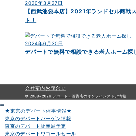
ョ
2020年3月27日
【西武池袋本店】2021年ランドセル商戦
ン
ト！
2024年6月30日
デパートで無料で相談できる老人ホーム探
会社案内
お問合せ
© 2008−2026
デパート・百貨店のオンラインストア情報
★東京のデパート催事情報★
東京のデパートバーゲン情報
東京のデパート物産展予定
東京のデパートワコールセール