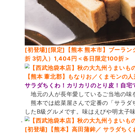
[初登場][限定]【熊本 熊本市】ブーラ
折 3切入）1,404円＜各日限定100折＞
【熊本 葦北郡】もなりお／くまモンの人
サラダちくわ！カリカリのとり皮！自宅
地元の人が長年愛しているご当地の味を
熊本では総菜屋さんで定番の「サラダち
したB級グルメです。味はえびや明太子
[初登場]【熊本】高田蒲鉾／ サラダちくわ