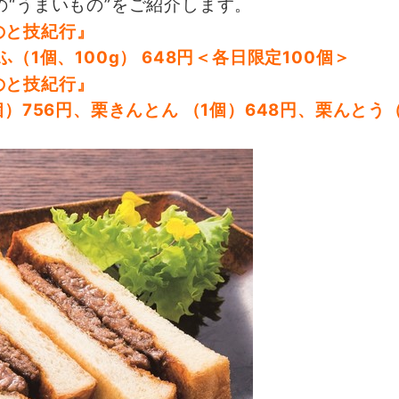
“うまいもの”をご紹介します。
1個、100g） 648円＜各日限定100個＞
756円、栗きんとん （1個）648円、栗んとう（