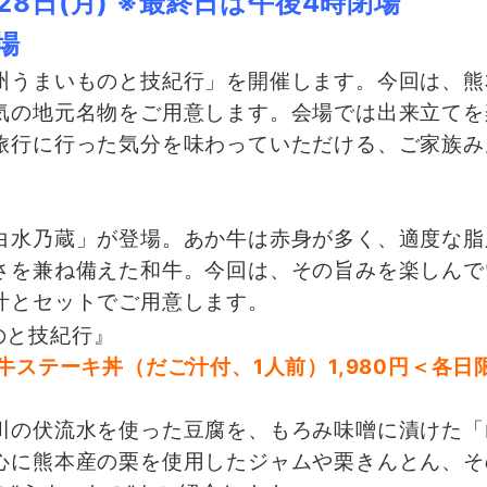
～28日(月) ※最終日は午後4時閉場
場
うまいものと技紀行」を開催します。今回は、熊
気の地元名物をご用意します。会場では出来立てを
旅行に行った気分を味わっていただける、ご家族み
水乃蔵」が登場。あか牛は赤身が多く、適度な脂
さを兼ね備えた和牛。今回は、その旨みを楽しんで
汁とセットでご用意します。
ステーキ丼（だご汁付、1人前）1,980円＜各日限
の伏流水を使った豆腐を、もろみ味噌に漬けた「
心に熊本産の栗を使用したジャムや栗きんとん、そ