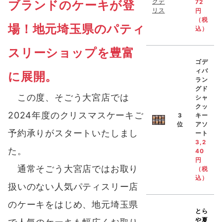
ブランドのケーキが登
72
円
（税
場！地元埼玉県のパティ
込）
スリーショップを豊富
ゴデ
ィバ
に展開。
ラン
グド
この度、そごう大宮店では
シャ
クッ
2024年度のクリスマスケーキご
3
キー
位
アソ
予約承りがスタートいたしまし
ート
3,2
た。
40
円
通常そごう大宮店ではお取り
（税
込）
扱いのない人気パティスリー店
のケーキをはじめ、地元埼玉県
とら
や
夏