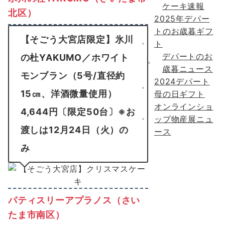
ケーキ速報
北区）
2025年デパー
トのお歳暮ギフ
【そごう大宮店限定】氷川
ト
デパートのお
の杜YAKUMO／ホワイト
歳暮ニュース
モンブラン（5号/直径約
2024デパート
15㎝、洋酒微量使用）
母の日ギフト
オンラインショ
4,644円〔限定50台〕※お
ップ物産展ニュ
渡しは12月24日（火）の
ース
み
パティスリーアプラノス（さい
たま市南区）