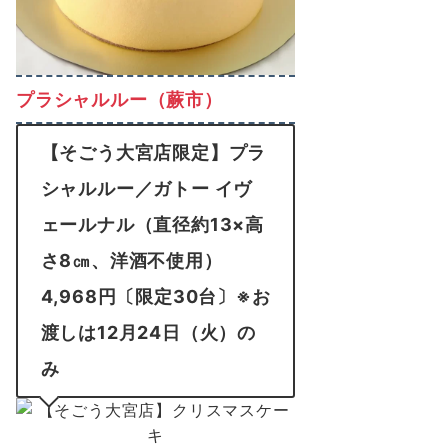
プラシャルルー（蕨市）
【そごう大宮店限定】プラ
シャルルー／ガトー イヴ
ェールナル（直径約13×高
さ8㎝、洋酒不使用）
4,968円〔限定30台〕※お
渡しは12月24日（火）の
み