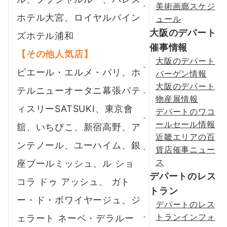
美術画廊スケジ
ホテル大宮、ロイヤルパイン
ュール
大阪のデパート
ズホテル浦和
催事情報
【その他人気店】
大阪のデパート
ピエール・エルメ・パリ、ホ
バーゲン情報
大阪のデパート
テルニューオータニ幕張パテ
物産展情報
ィスリーSATSUKI、東京會
デパートのワコ
ールセール情報
舘、いちびこ、新宿高野、ア
近畿エリアの百
ンテノール、ユーハイム、銀
貨店催事ニュー
ス
座ブールミッシュ、ル ショ
デパートのレス
コラ ドゥ アッシュ、 ガト
トラン
ー・ド・ボワイヤージュ、ジ
デパートのレス
トランインフォ
ェラート ネーベ・デラルー