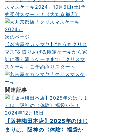
ナ
スマスケーキ2024」10月5日(土)予
約受付スタート！《大丸京都店》
ビ
ゲ
ー
次のページ
【名古屋タカシマヤ】“おうちクリス
シ
マス”を盛りあげる限定ケーキから家
ョ
計に寄り添うケーキまで「クリスマ
ン
スケーキ」ご予約承りスタート
関連記事
2024年12月16日
【阪神梅田本店】2025年のはじ
まりは、阪神の〈体験〉福袋か