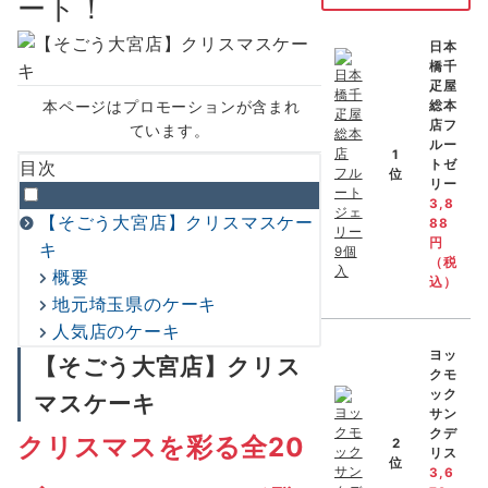
ート！
日本
橋千
疋屋
本ページはプロモーションが含まれ
総本
店フ
ています。
ルー
1
トゼ
目次
位
リー
3,8
【そごう大宮店】クリスマスケー
88
円
キ
（税
概要
込）
地元埼玉県のケーキ
人気店のケーキ
ヨッ
【そごう大宮店】クリス
クモ
ック
マスケーキ
サン
クデ
クリスマスを彩る全20
2
リス
位
3,6