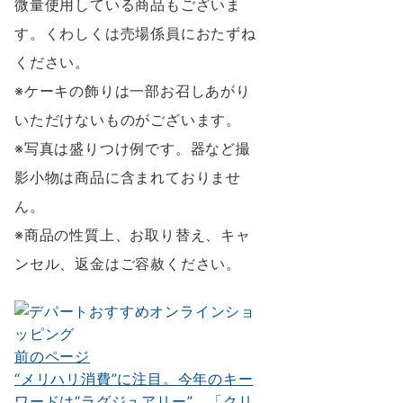
微量使用している商品もございま
す。くわしくは売場係員におたずね
ください。
※ケーキの飾りは一部お召しあがり
いただけないものがございます。
※写真は盛りつけ例です。器など撮
影小物は商品に含まれておりませ
ん。
※商品の性質上、お取り替え、キャ
ンセル、返金はご容赦ください。
前のページ
投
“メリハリ消費”に注目。今年のキー
稿
ワードは“ラグジュアリー”。「クリ