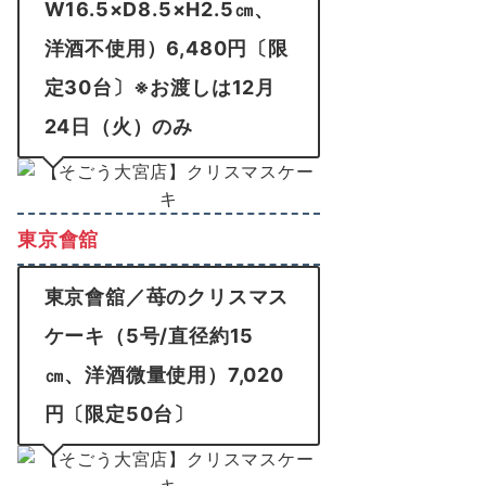
W16.5×D8.5×H2.5㎝、
洋酒不使用）6,480円〔限
定30台〕※お渡しは12月
24日（火）のみ
東京會舘
東京會舘／苺のクリスマス
ケーキ（5号/直径約15
㎝、洋酒微量使用）7,020
円〔限定50台〕