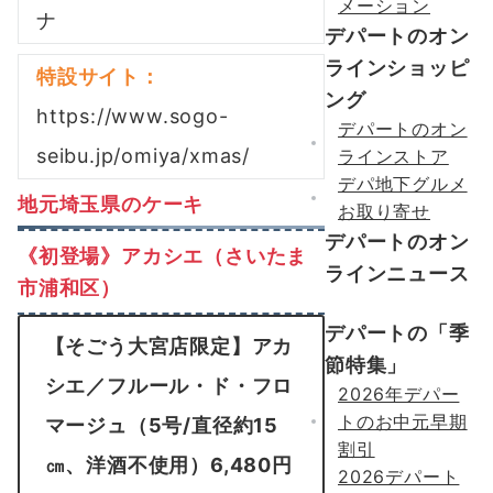
メーション
ナ
デパートのオン
ラインショッピ
特設サイト：
ング
https://www.sogo-
デパートのオン
seibu.jp/omiya/xmas/
ラインストア
デパ地下グルメ
地元埼玉県のケーキ
お取り寄せ
デパートのオン
《初登場》アカシエ（さいたま
ラインニュース
市浦和区）
デパートの「季
【そごう大宮店限定】アカ
節特集」
シエ／フルール・ド・フロ
2026年デパー
トのお中元早期
マージュ（5号/直径約15
割引
㎝、洋酒不使用）6,480円
2026デパート