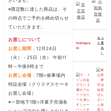
さいませ。
※限定数に達した商品は、そ
の時点でご予約を締め切らせ
ていただきます。
もっ
お渡しについて
Instagra
と見
お渡し期間：
12月24日
m
る
〉
（火）・25日（水） 午前11
時～午後6時まで
お渡し会場：
7階=催事場内
特設会場（クリスマスケーキ
お渡し会場）
※一部地下1階=洋菓子売場各
ショップでのお渡しとなりま