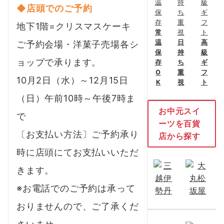
◆店頭でのご予約
地下1階=クリスマスケーキ
常
温
日
高
ご予約会場・洋菓子売場各シ
保
持
級
ョップで承ります。
存
ち
ギ
O
重
フ
10月2日（水）～12月15日
K
視
ト
（日）午前10時～午後7時ま
お中元スイ
で
ーツを百貨
〔お支払い方法〕ご予約承り
店から探す
時に店頭にてお支払いいただ
きます。
※お電話でのご予約は承って
おりませんので、ご了承くだ