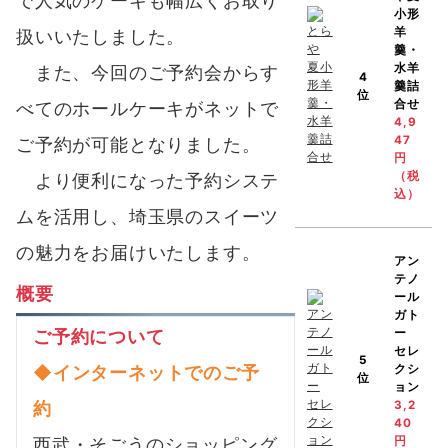
で人気のケーキも幅広くお取り
小形
羊
扱いいたしました。
羹・
水羊
また、今回のご予約会からす
4
羹詰
位
合せ
べてのホールケーキがネットで
4,9
47
ご予約が可能となりました。
円
（税
より便利になった予約システ
込）
ムを活用し、埼玉県のスイーツ
の魅力をお届けいたします。
アン
テノ
概要
ール
ガト
ー
ご予約について
セレ
5
クシ
◆インターネットでのご予
位
ョン
3,2
約
40
円
西武・そごうのショッピング