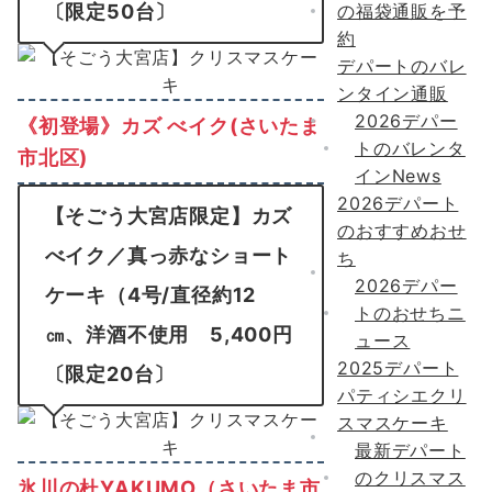
の福袋通販を予
〔限定50台〕
約
デパートのバレ
ンタイン通販
2026デパー
《初登場》カズ べイク(さいたま
トのバレンタ
市北区)
インNews
2026デパート
【そごう大宮店限定】カズ
のおすすめおせ
べイク／真っ赤なショート
ち
2026デパー
ケーキ（4号/直径約12
トのおせちニ
㎝、洋酒不使用 5,400円
ュース
2025デパート
〔限定20台〕
パティシエクリ
スマスケーキ
最新デパート
のクリスマス
氷川の杜YAKUMO（さいたま市