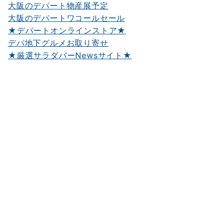
大阪のデパート物産展予定
大阪のデパートワコールセール
★デパートオンラインストア★
デパ地下グルメお取り寄せ
★厳選サラダバーNewsサイト★