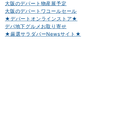
大阪のデパート物産展予定
大阪のデパートワコールセール
★デパートオンラインストア★
デパ地下グルメお取り寄せ
★厳選サラダバーNewsサイト★