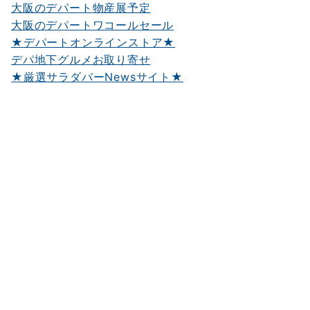
大阪のデパート物産展予定
大阪のデパートワコールセール
★デパートオンラインストア★
デパ地下グルメお取り寄せ
★厳選サラダバーNewsサイト★