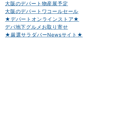
大阪のデパート物産展予定
大阪のデパートワコールセール
★デパートオンラインストア★
デパ地下グルメお取り寄せ
★厳選サラダバーNewsサイト★