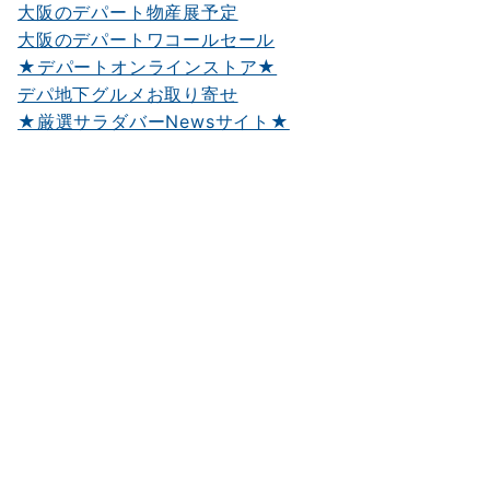
大阪のデパート物産展予定
大阪のデパートワコールセール
★デパートオンラインストア★
デパ地下グルメお取り寄せ
★厳選サラダバーNewsサイト★