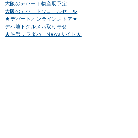
大阪のデパート物産展予定
大阪のデパートワコールセール
★デパートオンラインストア★
デパ地下グルメお取り寄せ
★厳選サラダバーNewsサイト★