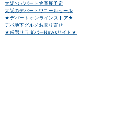
大阪のデパート物産展予定
大阪のデパートワコールセール
★デパートオンラインストア★
デパ地下グルメお取り寄せ
★厳選サラダバーNewsサイト★