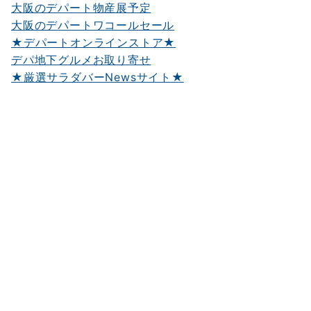
大阪のデパート物産展予定
大阪のデパートワコールセール
★デパートオンラインストア★
デパ地下グルメお取り寄せ
★厳選サラダバーNewsサイト★