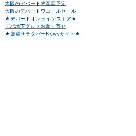
大阪のデパート物産展予定
大阪のデパートワコールセール
★デパートオンラインストア★
デパ地下グルメお取り寄せ
★厳選サラダバーNewsサイト★