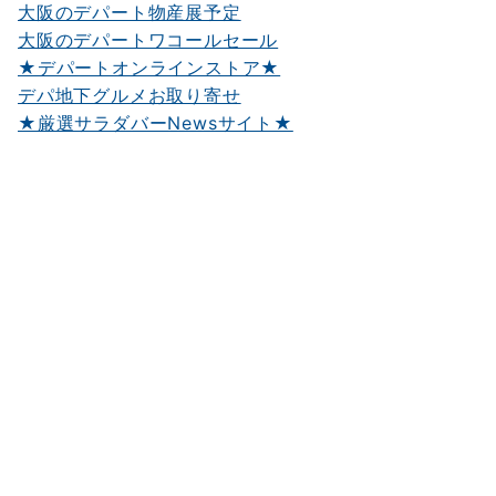
大阪のデパート物産展予定
大阪のデパートワコールセール
★デパートオンラインストア★
デパ地下グルメお取り寄せ
★厳選サラダバーNewsサイト★