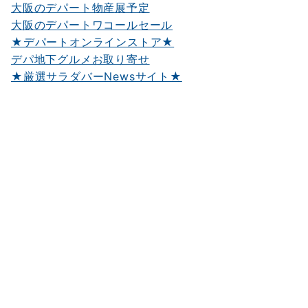
大阪のデパート物産展予定
大阪のデパートワコールセール
★デパートオンラインストア★
デパ地下グルメお取り寄せ
★厳選サラダバーNewsサイト★