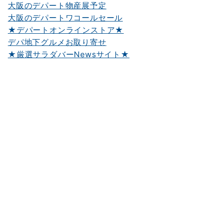
大阪のデパート物産展予定
大阪のデパートワコールセール
★デパートオンラインストア★
デパ地下グルメお取り寄せ
★厳選サラダバーNewsサイト★