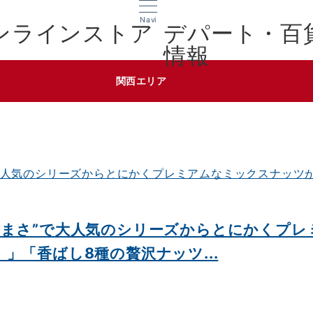
Navi
デパート・百
情報
関西エリア
うまさ”で大人気のシリーズからとにかくプ
」「香ばし8種の贅沢ナッツ...