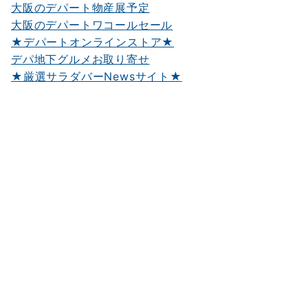
大阪のデパート物産展予定
大阪のデパートワコールセール
★デパートオンラインストア★
デパ地下グルメお取り寄せ
★厳選サラダバーNewsサイト★