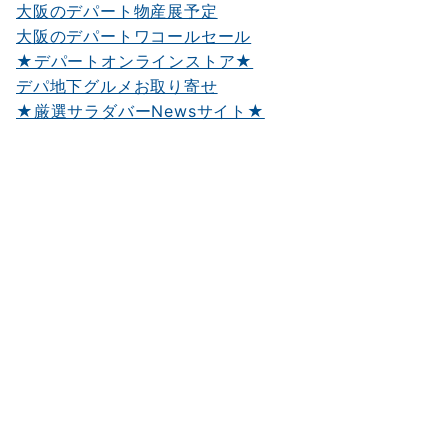
大阪のデパート物産展予定
大阪のデパートワコールセール
★デパートオンラインストア★
デパ地下グルメお取り寄せ
★厳選サラダバーNewsサイト★