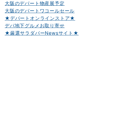
大阪のデパート物産展予定
大阪のデパートワコールセール
★デパートオンラインストア★
デパ地下グルメお取り寄せ
★厳選サラダバーNewsサイト★