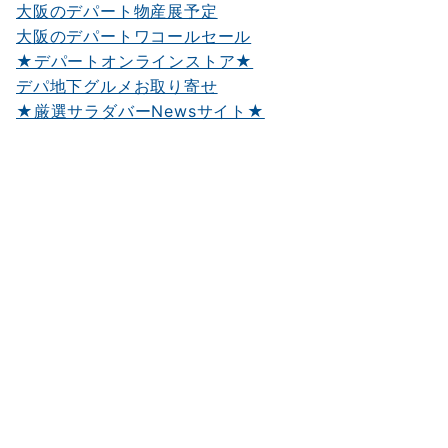
大阪のデパート物産展予定
大阪のデパートワコールセール
★デパートオンラインストア★
デパ地下グルメお取り寄せ
★厳選サラダバーNewsサイト★