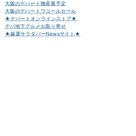
大阪のデパート物産展予定
大阪のデパートワコールセール
★デパートオンラインストア★
デパ地下グルメお取り寄せ
★厳選サラダバーNewsサイト★