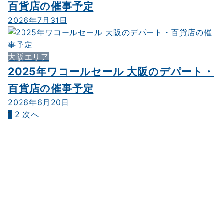
百貨店の催事予定
2026年7月31日
大阪エリア
2025年ワコールセール 大阪のデパート・
百貨店の催事予定
2026年6月20日
1
2
次へ
投
稿
の
ペ
ー
ジ
送