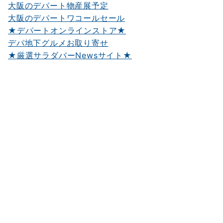
大阪のデパート物産展予定
大阪のデパートワコールセール
★デパートオンラインストア★
デパ地下グルメお取り寄せ
★厳選サラダバーNewsサイト★