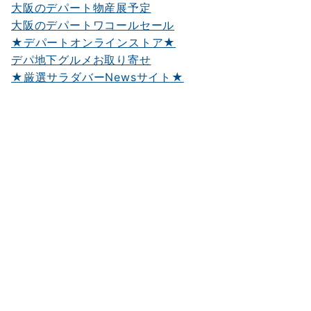
大阪のデパート物産展予定
大阪のデパートワコールセール
★デパートオンラインストア★
デパ地下グルメお取り寄せ
★厳選サラダバーNewsサイト★