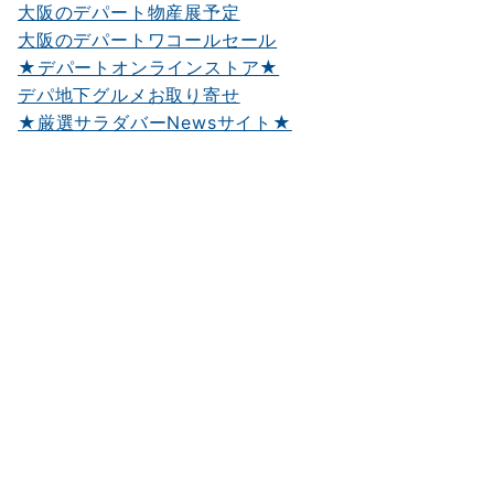
大阪のデパート物産展予定
大阪のデパートワコールセール
★デパートオンラインストア★
デパ地下グルメお取り寄せ
★厳選サラダバーNewsサイト★