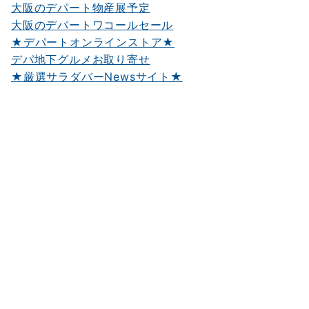
大阪のデパート物産展予定
大阪のデパートワコールセール
★デパートオンラインストア★
デパ地下グルメお取り寄せ
★厳選サラダバーNewsサイト★