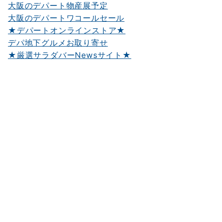
大阪のデパート物産展予定
大阪のデパートワコールセール
★デパートオンラインストア★
デパ地下グルメお取り寄せ
★厳選サラダバーNewsサイト★