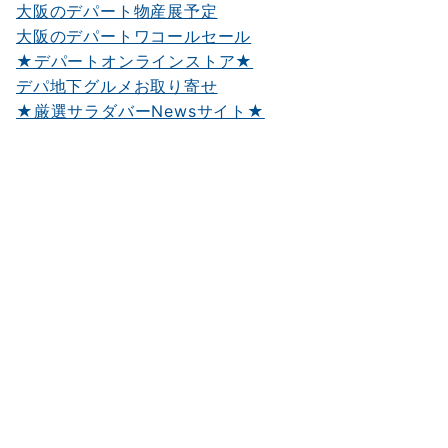
大阪のデパート物産展予定
大阪のデパートワコールセール
★デパートオンラインストア★
デパ地下グルメお取り寄せ
★厳選サラダバーNewsサイト★