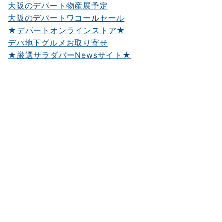
大阪のデパート物産展予定
大阪のデパートワコールセール
★デパートオンラインストア★
デパ地下グルメお取り寄せ
★厳選サラダバーNewsサイト★