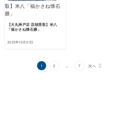
【大丸神戸店 店頭受取】米八
「福かさね懐石膳」
2025年10月31日
投
1
2
…
7
次へ
稿
の
ペ
ー
ジ
送