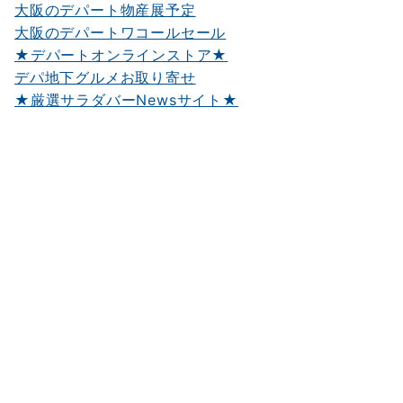
大阪のデパート物産展予定
大阪のデパートワコールセール
★デパートオンラインストア★
デパ地下グルメお取り寄せ
★厳選サラダバーNewsサイト★