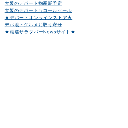
大阪のデパート物産展予定
大阪のデパートワコールセール
★デパートオンラインストア★
デパ地下グルメお取り寄せ
★厳選サラダバーNewsサイト★