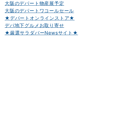
大阪のデパート物産展予定
大阪のデパートワコールセール
★デパートオンラインストア★
デパ地下グルメお取り寄せ
★厳選サラダバーNewsサイト★