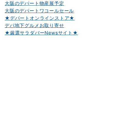
大阪のデパート物産展予定
大阪のデパートワコールセール
★デパートオンラインストア★
デパ地下グルメお取り寄せ
★厳選サラダバーNewsサイト★