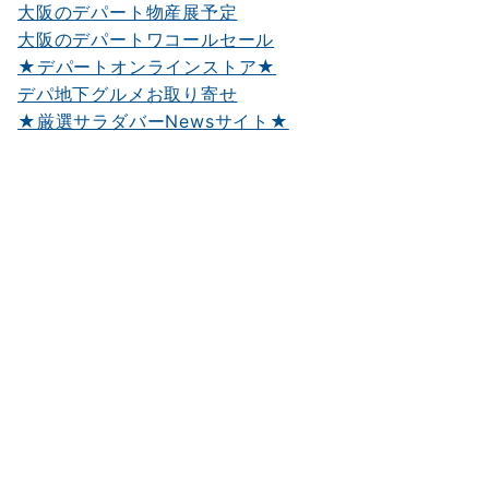
大阪のデパート物産展予定
大阪のデパートワコールセール
★デパートオンラインストア★
デパ地下グルメお取り寄せ
★厳選サラダバーNewsサイト★