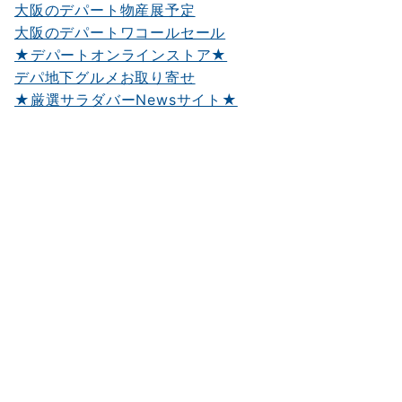
大阪のデパート物産展予定
大阪のデパートワコールセール
★デパートオンラインストア★
デパ地下グルメお取り寄せ
★厳選サラダバーNewsサイト★