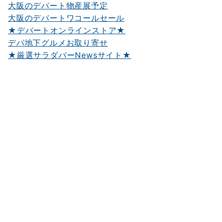
大阪のデパート物産展予定
大阪のデパートワコールセール
★デパートオンラインストア★
デパ地下グルメお取り寄せ
★厳選サラダバーNewsサイト★