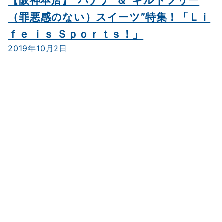
【阪神本店】“バナナ”＆“ギルトフリー
（罪悪感のない）スイーツ”特集！「Ｌｉ
ｆｅ ｉｓ Ｓｐｏｒｔｓ！」
2019年10月2日