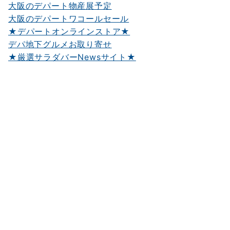
大阪のデパート物産展予定
大阪のデパートワコールセール
★デパートオンラインストア★
デパ地下グルメお取り寄せ
★厳選サラダバーNewsサイト★