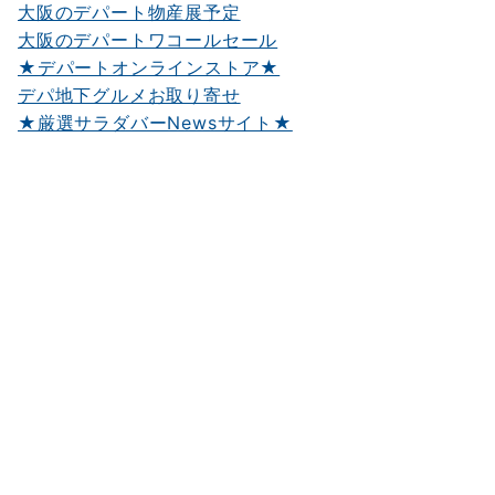
大阪のデパート物産展予定
大阪のデパートワコールセール
★デパートオンラインストア★
デパ地下グルメお取り寄せ
★厳選サラダバーNewsサイト★