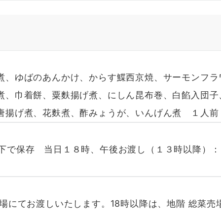
煮、ゆばのあんかけ、からす鰈西京焼、サーモンフラ
煮、巾着餅、粟麩揚げ煮、にしん昆布巻、白餡入団子
唐揚げ煮、花麩煮、酢みょうが、いんげん煮 １人前
下で保存 当日１８時、午後お渡し（１３時以降）
場にてお渡しいたします。18時以降は、地階 総菜売