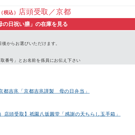
店頭受取／京都
（税込）
母の日祝い膳」の在庫を見る
日後からお選びいただけます。
受取番号」とお名前を係員にお伝え下さい
取】京都吉兆「京都吉兆謹製 母の日弁当」
日（日）店頭受取】祇園八坂圓堂「感謝の天ちらし玉手箱」