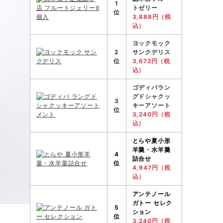
1
トゼリー
位
3,888円（税
込）
ヨックモック
2
サンクデリス
位
3,672円（税
込）
ゴディバラン
グドシャクッ
3
キーアソート
位
3,240円（税
込）
とらや
夏小形
羊羹・水羊羹
4
詰合せ
位
4,947円（税
込）
アンテノール
ガトー セレク
5
ション
位
3,240円（税