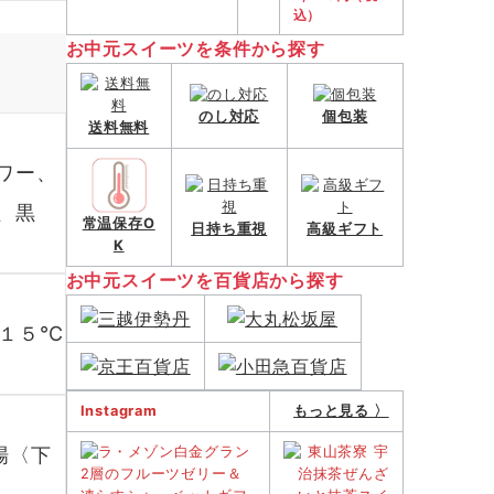
込）
お中元スイーツを条件から探す
のし対応
個包装
送料無料
ワー、
、黒
常温保存O
日持ち重視
高級ギフト
K
お中元スイーツを百貨店から探す
：１５℃
Instagram
もっと見る 〉
場〈下