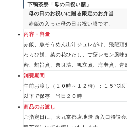
下鴨茶寮「母の日祝い膳」
母の日のお祝いに贈る限定のお弁当
赤飯の入った母の日お祝い膳です。
内容・容量
赤飯、魚そうめん出汁ジュレがけ、飛龍頭
わらび餅、菜の花ひたし、甘藷レモン風味
蜜、蛸旨煮、奈良漬、帆立煮、海老煮、青
消費期間
午前お渡し（１０時～１２時）：１５℃以
以下で保存 当日２０時
商品のお渡し
ご指定日に、大丸京都店地階 西入口特設会