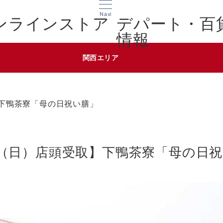
Navi
デパート・百
情報
関西エリア
】下鴨茶寮「母の日祝い膳」
1日（日）店頭受取】下鴨茶寮「母の日