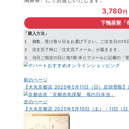
鴨茶寮〉にてお渡しいたします。
3,780
円
下鴨茶寮「
「購入方法」
１ 個数、受け取り日をお選び下さい。ご注文日の10
２ 注文完了時に「注文完了メール」が届きます。
３ 当日ご指定の日に地1階 米八でメールに記載の「
前のページ
投
【大丸京都店 2025年5月11日（日）店頭受
稿
ナ
次のページ
【大丸京都店 2025年5月10日（土）・11
ビ
ゲ