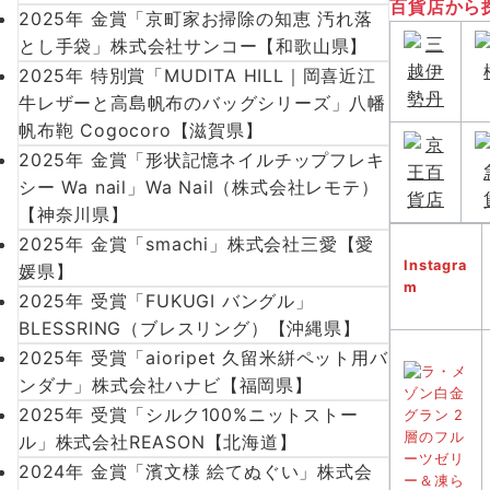
百貨店から
2025年 金賞「京町家お掃除の知恵 汚れ落
とし手袋」株式会社サンコー【和歌山県】
2025年 特別賞「MUDITA HILL｜岡喜近江
牛レザーと高島帆布のバッグシリーズ」八幡
帆布鞄 Cogocoro【滋賀県】
2025年 金賞「形状記憶ネイルチップフレキ
シー Wa nail」Wa Nail（株式会社レモテ）
【神奈川県】
2025年 金賞「smachi」株式会社三愛【愛
Instagra
媛県】
m
2025年 受賞「FUKUGI バングル」
BLESSRING（ブレスリング）【沖縄県】
2025年 受賞「aioripet 久留米絣ペット用バ
ンダナ」株式会社ハナビ【福岡県】
2025年 受賞「シルク100%ニットストー
ル」株式会社REASON【北海道】
2024年 金賞「濱文様 絵てぬぐい」株式会