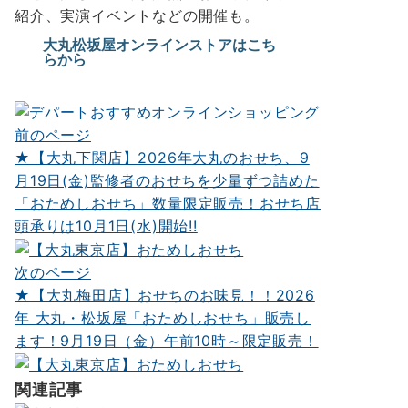
紹介、実演イベントなどの開催も。
大丸松坂屋オンラインストアはこち
らから
前のページ
投
★【大丸下関店】2026年大丸のおせち、9
稿
月19日(金)監修者のおせちを少量ずつ詰めた
ナ
「おためしおせち」数量限定販売！おせち店
頭承りは10月1日(水)開始!!
ビ
ゲ
次のページ
ー
★【大丸梅田店】おせちのお味見！！2026
年 大丸・松坂屋「おためしおせち」販売し
シ
ます！9月19日（金）午前10時～限定販売！
ョ
ン
関連記事