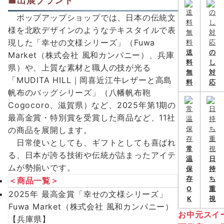
■出展ブランド
ポップアップショップでは、日本の伝統文
様を北欧デザインのようなテキスタイルで表
現した「幸せの文様シリーズ」（Fuwa
送
の
Market（株式会社 風和カンパニー）、兵庫
料
し
県）や、上質な素材と職人の技が光る
無
対
「MUDITA HILL｜岡喜近江牛レザーと高島
料
応
帆布のバッグシリーズ」（八幡帆布鞄
Cogocoro、滋賀県）など、2025年第1期の
最高金賞・特別賞を受賞した商品など、11社
の商品を展開します。
日常使いとしても、ギフトとしても喜ばれ
常
る、日本が誇る技術や伝統が詰まったアイテ
温
日
ムが勢揃いです。
保
持
存
ち
＜商品一覧＞
O
重
2025年 最高金賞「幸せの文様シリーズ」
K
視
Fuwa Market（株式会社 風和カンパニー）
お中元スイ
【兵庫県】