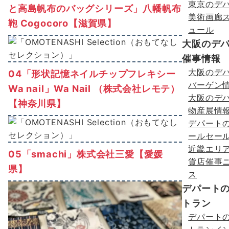
東京のデ
と高島帆布のバッグシリーズ」八幡帆布
美術画廊
鞄 Cogocoro【滋賀県】
ュール
大阪のデ
催事情報
大阪のデ
04「形状記憶ネイルチップフレキシー
バーゲン
Wa nail」Wa Nail （株式会社レモテ）
大阪のデ
【神奈川県】
物産展情
デパート
ールセー
近畿エリ
05「smachi」株式会社三愛【愛媛
貨店催事
県】
ス
デパート
トラン
デパート