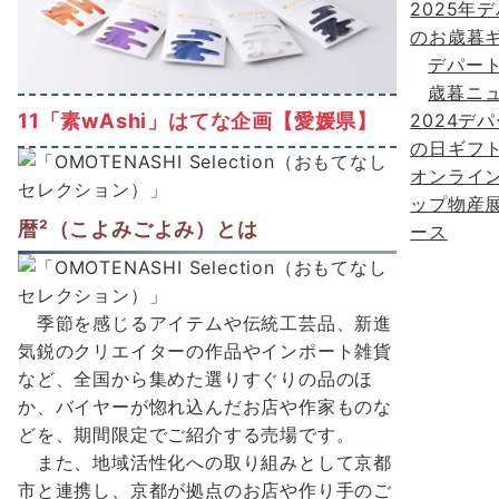
2025年
のお歳暮
デパー
歳暮ニ
11「素wAshi」はてな企画【愛媛県】
2024デ
の日ギフ
オンライ
ップ物産
暦²（こよみごよみ）とは
ース
季節を感じるアイテムや伝統工芸品、新進
気鋭のクリエイターの作品やインポート雑貨
など、全国から集めた選りすぐりの品のほ
か、バイヤーが惚れ込んだお店や作家ものな
どを、期間限定でご紹介する売場です。
また、地域活性化への取り組みとして京都
市と連携し、京都が拠点のお店や作り手のご