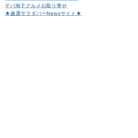
デパ地下グルメお取り寄せ
★厳選サラダバーNewsサイト★