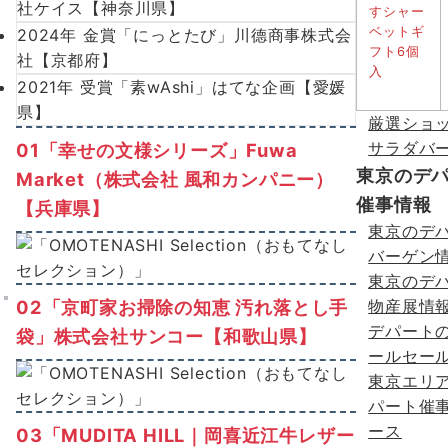
社ケイス【神奈川県】
2024年 金賞「にっとたび」川德商事株式会
社【京都府】
2021年 受賞「素wAshi」はてな企画【愛媛
県】
厳選ショ
サラダバー
01「幸せの文様シリーズ」Fuwa
東京のデ
Market（株式会社 風和カンパニー）
催事情報
【兵庫県】
東京のデ
バーゲン
東京のデ
02「京町家お掃除の知恵 汚れ落とし手
物産展情
デパート
袋」株式会社サンコー【和歌山県】
ールセー
東京エリ
パート催
ース
03「MUDITA HILL｜岡喜近江牛レザー