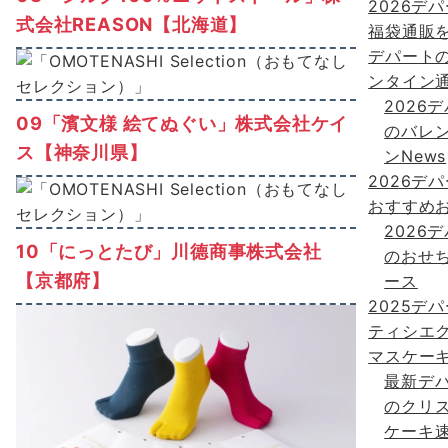
2026デ
式会社REASON【北海道】
福袋通販
デパート
ンタイン
2026
09「濱文様 絵てぬぐい」株式会社ケイ
のバレ
ス【神奈川県】
ンNews
2026デ
おすすめ
2026
10「にっとたび」川德商事株式会社
のおせ
【京都府】
ース
2025デ
ティシエ
マスケー
最新デ
のクリ
ケーキ