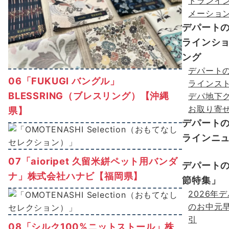
トランイ
メーショ
デパート
ラインシ
ング
デパート
06「FUKUGI バングル」
ラインス
BLESSRING（ブレスリング）【沖縄
デパ地下
お取り寄
県】
デパート
ラインニ
07「aioripet 久留米絣ペット用バンダ
デパート
ナ」株式会社ハナビ【福岡県】
節特集」
2026年
のお中元
引
08「シルク100%ニットストール」株