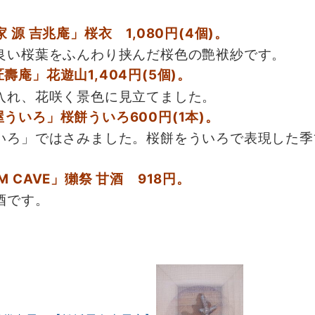
 源 吉兆庵」桜衣 1,080円(4個)。
良い桜葉をふんわり挟んだ桜色の艶袱紗です。
壽庵」花遊山1,404円(5個)。
入れ、花咲く景色に見立てました。
ういろ」桜餅ういろ600円(1本)。
いろ」ではさみました。桜餅をういろで表現した季
M CAVE」獺祭 甘酒 918円。
酒です。