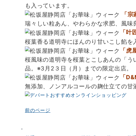
も入っています。
「宗家
瑞々しい粒あん、やわらかな求肥、風味
「叶匠
桜葉香る道明寺にほんのり甘いこし餡を
「虎屋
桜風味の道明寺を桜葉とこしあんの「う
品。※3月2３日（月）までの限定出店。
「D&
無添加、ノンアルコールの麹仕立ての甘
前のページ
投
稿
ナ