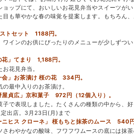
ショップにて、おいしいお花見弁当やスイーツがい
た目も華やかな春の味覚を提案します。もちろん、
パストセット 1188円。
。ワインのお供にぴったりのメニューが少しずつい
花」てまり 1,188円。
たお花見弁当。
一会」お茶漬け 桜の花 334円。
気の最中入りのお茶漬け。
野屋貞広」京和菓子 972円（12個入り）。
菓子で表現しました。たくさんの種類の中から、好
出店。3月23日(月)まで
ーニヒス クローネ」 桜もちと抹茶のムース 540
ツさわやかなの酸味、フワフワムースの底には抹茶