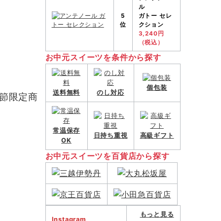
ル
5
ガトー セレ
位
クション
3,240円
（税込）
お中元スイーツを条件から探す
個包装
送料無料
のし対応
節限定商
常温保存
日持ち重視
高級ギフト
OK
お中元スイーツを百貨店から探す
もっと見る
Instagram