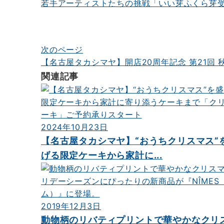
若手アーティストたちの挑戦「いい芽ふくら芽
ビ
ゲ
ー
次のページ
シ
【名古屋タカシマヤ】開店20周年記念 第21回 
関連記事
ョ
ン
2024年10月23日
【名古屋タカシマヤ】“おうちクリスマス”
げる限定ケーキから家計に...
2019年12月3日
動物柄のリバティプリントで華やかなクリ