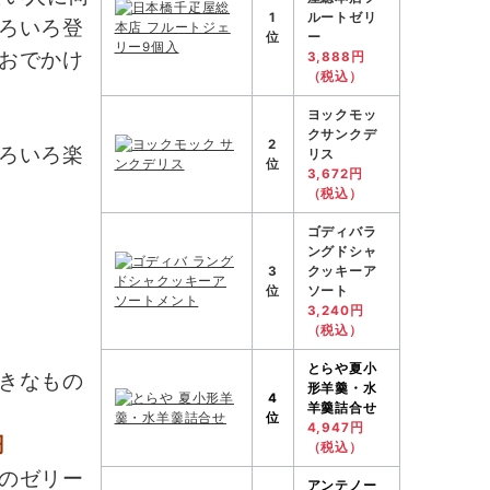
1
ルートゼリ
ろいろ登
位
ー
おでかけ
3,888円
（税込）
ヨックモッ
クサンクデ
2
ろいろ楽
リス
位
3,672円
（税込）
ゴディバラ
ングドシャ
3
クッキーア
位
ソート
3,240円
（税込）
とらや
夏小
きなもの
形羊羹・水
4
羊羹詰合せ
位
4,947円
円
（税込）
のゼリー
アンテノー