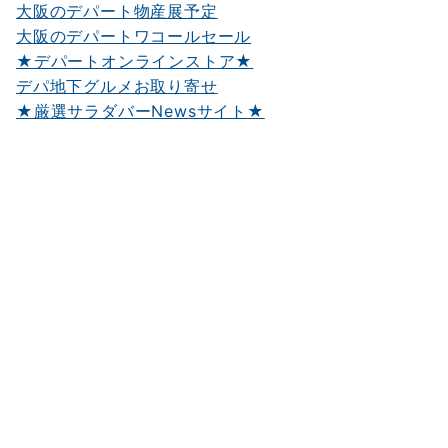
大阪のデパート物産展予定
大阪のデパートワコールセール
★デパートオンラインストア★
デパ地下グルメお取り寄せ
★厳選サラダバーNewsサイト★