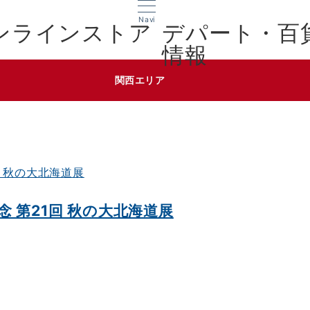
Navi
デパート・百
情報
関西エリア
 第21回 秋の大北海道展