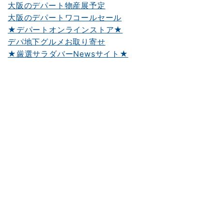
大阪のデパート物産展予定
大阪のデパートワコールセール
★デパートオンラインストア★
デパ地下グルメお取り寄せ
★厳選サラダバーNewsサイト★