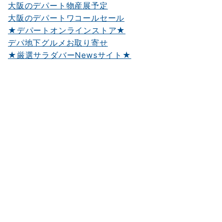
大阪のデパート物産展予定
大阪のデパートワコールセール
★デパートオンラインストア★
デパ地下グルメお取り寄せ
★厳選サラダバーNewsサイト★