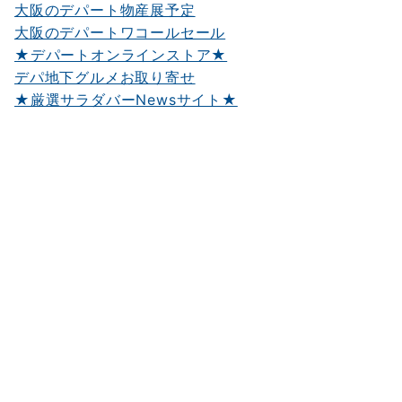
大阪のデパート物産展予定
大阪のデパートワコールセール
★デパートオンラインストア★
デパ地下グルメお取り寄せ
★厳選サラダバーNewsサイト★