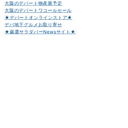
大阪のデパート物産展予定
大阪のデパートワコールセール
★デパートオンラインストア★
デパ地下グルメお取り寄せ
★厳選サラダバーNewsサイト★