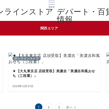
Navi
デパート・百
情報
関西エリア
オンラインストア
★【大丸東京店 店頭受取】美濃吉「美濃吉和風おせ
ち（三段重）」
2025年12月31日
1
2
3
次へ