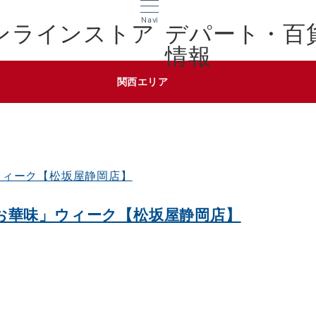
Navi
デパート・百
情報
関西エリア
お華味」ウィーク【松坂屋静岡店】